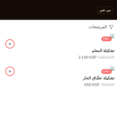
من نحن
المرشحات
-16%
تشكيلة المعلم
2,100
EGP
2,500
EGP
-13%
تشكيلة عشّاق الحار
650
EGP
750
EGP